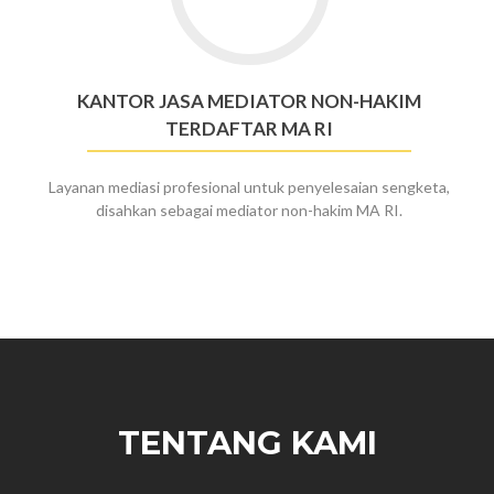
Jasa
Mediator
Non-
Hakim
KANTOR JASA MEDIATOR NON-HAKIM
Terdaftar
TERDAFTAR MA RI
MA
RI
Layanan mediasi profesional untuk penyelesaian sengketa,
disahkan sebagai mediator non-hakim MA RI.
TENTANG KAMI