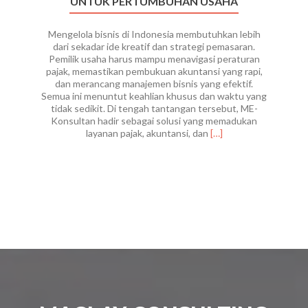
UNTUK PERTUMBUHAN USAHA
Mengelola bisnis di Indonesia membutuhkan lebih
dari sekadar ide kreatif dan strategi pemasaran.
Pemilik usaha harus mampu menavigasi peraturan
pajak, memastikan pembukuan akuntansi yang rapi,
dan merancang manajemen bisnis yang efektif.
Semua ini menuntut keahlian khusus dan waktu yang
tidak sedikit. Di tengah tantangan tersebut, ME-
Konsultan hadir sebagai solusi yang memadukan
Read
layanan pajak, akuntansi, dan
[…]
more
about
Jasa
Konsultan
Pajak,
Akuntansi,
dan
Manajemen
Bisnis
Terpadu
untuk
Pertumbuhan
Usaha