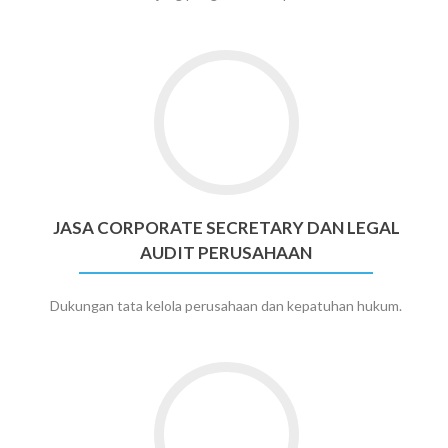
Go
to
Jasa
Corporate
Secretary
dan
Legal
JASA CORPORATE SECRETARY DAN LEGAL
Audit
AUDIT PERUSAHAAN
Perusahaan
Dukungan tata kelola perusahaan dan kepatuhan hukum.
Go
to
Kantor