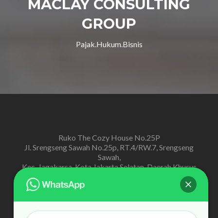
MACLAY CONSULTING
GROUP
Pajak.Hukum.Bisnis
Ruko The Cozy House No.25P
Jl. Srengseng Sawah No.25p, RT.4/RW.7, Srengseng
Sawah,
Kec. Jagakarsa, Kota Jakarta Selatan, Daerah Khusus
Ibukota Jakarta
admin@me-konsultan.com