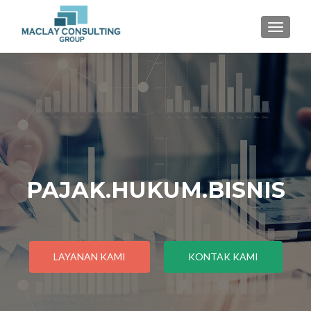
TOGGLE
PAJAK.HUKUM.BISNIS
LAYANAN KAMI
KONTAK KAMI