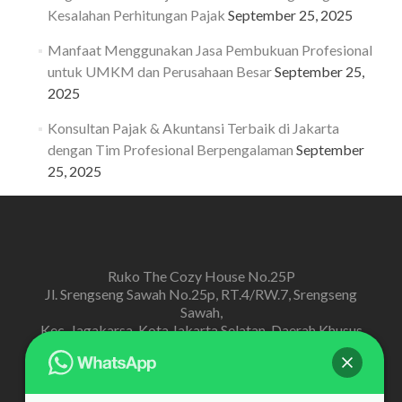
Kesalahan Perhitungan Pajak
September 25, 2025
Manfaat Menggunakan Jasa Pembukuan Profesional
untuk UMKM dan Perusahaan Besar
September 25,
2025
Konsultan Pajak & Akuntansi Terbaik di Jakarta
dengan Tim Profesional Berpengalaman
September
25, 2025
Ruko The Cozy House No.25P
Jl. Srengseng Sawah No.25p, RT.4/RW.7, Srengseng
Sawah,
Kec. Jagakarsa, Kota Jakarta Selatan, Daerah Khusus
Ibukota Jakarta
admin@me-konsultan.com