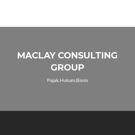
Akuntansi,
dan
Manajemen
Bisnis
Terpadu
untuk
Pertumbuhan
Usaha
MACLAY CONSULTING
GROUP
Pajak.Hukum.Bisnis