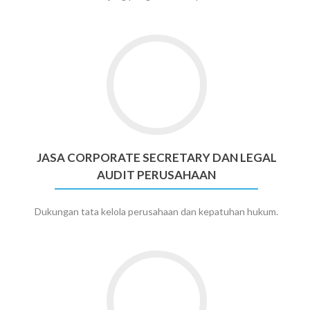
Go
to
Jasa
Corporate
Secretary
dan
Legal
JASA CORPORATE SECRETARY DAN LEGAL
Audit
AUDIT PERUSAHAAN
Perusahaan
Dukungan tata kelola perusahaan dan kepatuhan hukum.
Go
to
Kantor