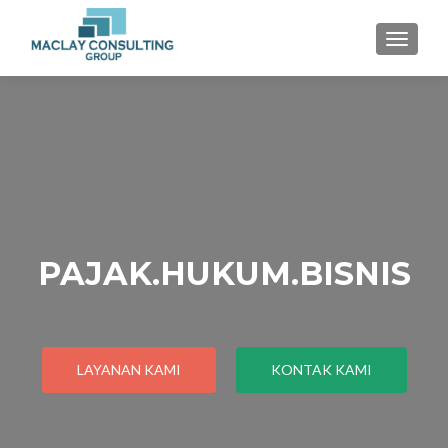
TOGGLE
PAJAK.HUKUM.BISNIS
LAYANAN KAMI
KONTAK KAMI