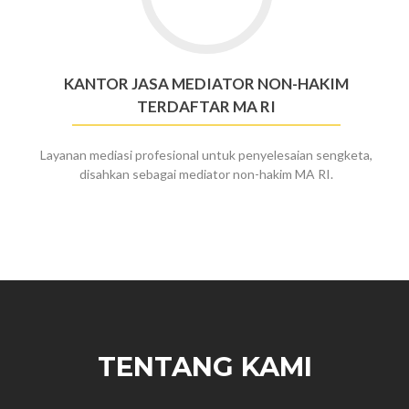
Jasa
Mediator
Non-
Hakim
KANTOR JASA MEDIATOR NON-HAKIM
Terdaftar
TERDAFTAR MA RI
MA
RI
Layanan mediasi profesional untuk penyelesaian sengketa,
disahkan sebagai mediator non-hakim MA RI.
TENTANG KAMI