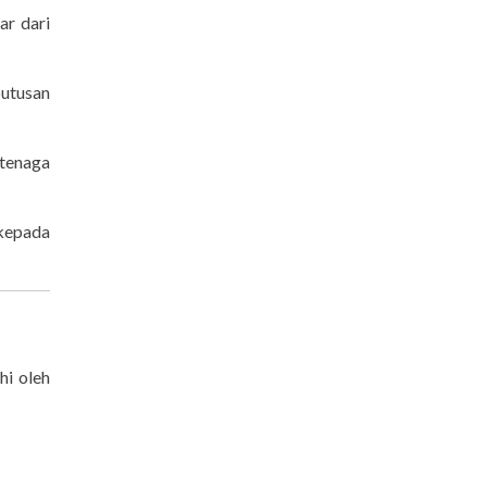
ar dari
putusan
tenaga
 kepada
hi oleh