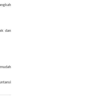
langkah
ak dan
 mudah
ntansi