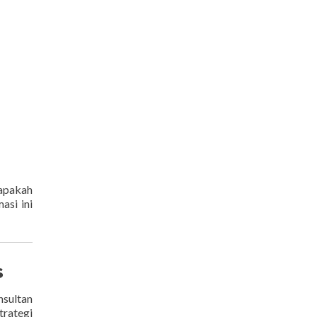
 apakah
asi ini
s
nsultan
trategi