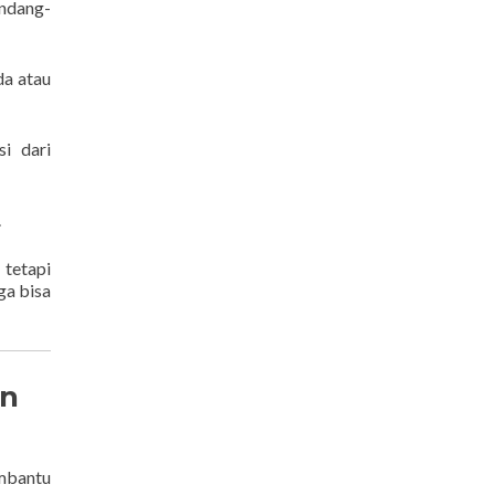
undang-
da atau
i dari
.
 tetapi
ga bisa
an
mbantu