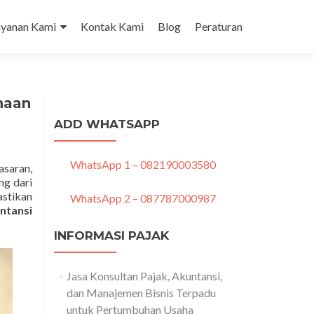
tent
ayanan Kami
Kontak Kami
Blog
Peraturan
haan
ADD WHATSAPP
WhatsApp 1 – 082190003580
asaran,
ng dari
astikan
WhatsApp 2 – 087787000987
ntansi
INFORMASI PAJAK
Jasa Konsultan Pajak, Akuntansi,
dan Manajemen Bisnis Terpadu
untuk Pertumbuhan Usaha