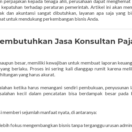
n perpajakan kepada tenaga ahli, perusahaan dapat menghemat
n kepatuhan terhadap peraturan pemerintah. Artikel ini akan m
k dan akuntansi sangat dibutuhkan, layanan apa saja yang b
tepat untuk mendukung perkembangan bisnis Anda.
embutuhkan Jasa Konsultan Paj
, maupun besar, memiliki kewajiban untuk membuat laporan keuan
ang berlaku. Proses ini sering kali dianggap rumit karena mel
hitungan yang harus akurat.
lahan ketika harus menangani sendiri pembukuan, penyusunan 
esalahan kecil dalam pencatatan bisa berdampak besar pada 
 memberi sejumlah manfaat nyata, di antaranya:
lebih fokus mengembangkan bisnis tanpa terganggu urusan admini