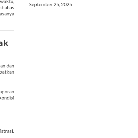
 waktu,
September 25, 2025
embahas
iasanya
ak
gan dan
ibatkan
laporan
kondisi
strasi.