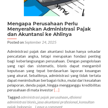
Mengapa Perusahaan Perlu
Menyerahkan Administrasi Pajak
dan Akuntansi ke Ahlinya
Posted on
September 24, 2025
Administrasi pajak dan akuntansi bukan hanya sekadar
pencatatan angka, tetapi merupakan fondasi penting
bagi keberlangsungan perusahaan. Dengan pengelolaan
yang rapi dan sistematis, bisnis dapat mengambil
keputusan yang tepat berdasarkan laporan keuangan
yang akurat. Sebaliknya, administrasi yang tidak tertata
dapat menimbulkan berbagai risiko, mulai dari kesalahan
pelaporan, denda pajak, hingga mengganggu kredibilitas
Read
perusahaan di mata investor
[…]
more
Tagged
administrasi pajak perusahaan
,
efisiensi
about
administrasi bisnis
,
jasa akuntansi profesional
,
konsultan
Mengapa
pajak Indonesia
Leave a comment