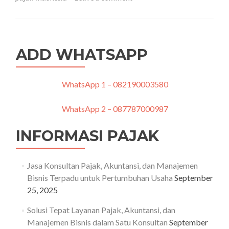
Perusahaan
Perlu
Menyerahkan
Administrasi
Pajak
ADD WHATSAPP
dan
Akuntansi
ke
Ahlinya
WhatsApp 1 – 082190003580
WhatsApp 2 – 087787000987
INFORMASI PAJAK
Jasa Konsultan Pajak, Akuntansi, dan Manajemen
Bisnis Terpadu untuk Pertumbuhan Usaha
September
25, 2025
Solusi Tepat Layanan Pajak, Akuntansi, dan
Manajemen Bisnis dalam Satu Konsultan
September