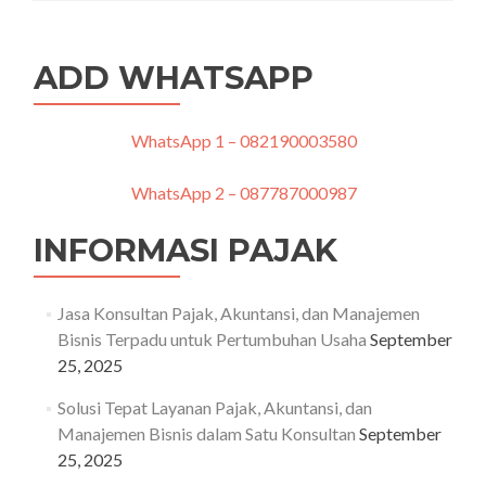
Solusi
Perhitungan
Pajak
ADD WHATSAPP
Perusahaan
yang
Akurat
dan
WhatsApp 1 – 082190003580
Cepat
WhatsApp 2 – 087787000987
INFORMASI PAJAK
Jasa Konsultan Pajak, Akuntansi, dan Manajemen
Bisnis Terpadu untuk Pertumbuhan Usaha
September
25, 2025
Solusi Tepat Layanan Pajak, Akuntansi, dan
Manajemen Bisnis dalam Satu Konsultan
September
25, 2025