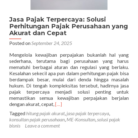
Jasa Pajak Terpercaya: Solusi
Perhitungan Pajak Perusahaan yang
Akurat dan Cepat
Posted on
September 24, 2025
Mengelola kewajiban perpajakan bukanlah hal yang
sederhana, terutama bagi perusahaan yang harus
mematuhi berbagai aturan dan regulasi yang berlaku.
Kesalahan sekecil apa pun dalam perhitungan pajak bisa
berdampak besar, mulai dari denda hingga masalah
hukum. Di tengah kompleksitas tersebut, hadirnya jasa
pajak terpercaya menjadi solusi penting untuk
memastikan semua kewajiban perpajakan berjalan
Read
dengan akurat, cepat,
[…]
more
Tagged
hitung pajak akurat
,
jasa pajak terpercaya
,
about
konsultan pajak perusahaan
,
ME-Konsultan
,
solusi pajak
Jasa
bisnis
Leave a comment
Pajak
Terpercaya: