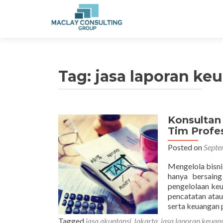
Tag: jasa laporan ke
Konsultan
Tim Profe
Posted on
Septe
Mengelola bisni
hanya bersaing
pengelolaan keu
pencatatan atau
serta keuangan p
Tagged
jasa akuntansi Jakarta
,
jasa laporan keuan