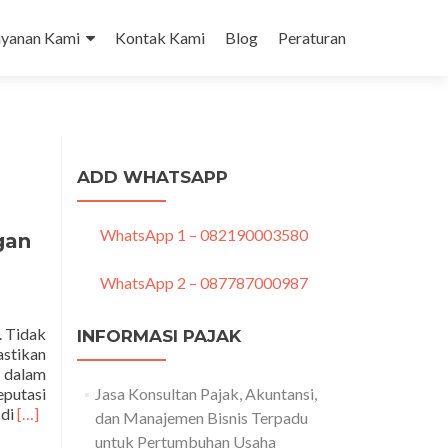
tent
ayanan Kami
Kontak Kami
Blog
Peraturan
ADD WHATSAPP
WhatsApp 1 – 082190003580
gan
WhatsApp 2 – 087787000987
. Tidak
INFORMASI PAJAK
stikan
l dalam
eputasi
Jasa Konsultan Pajak, Akuntansi,
Read
 di
[…]
dan Manajemen Bisnis Terpadu
more
untuk Pertumbuhan Usaha