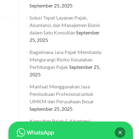
about
September 25, 2025
Konsultan
Pajak
Solusi Tepat Layanan Pajak,
&
Akuntansi, dan Manajemen Bisnis
Akuntansi
Terbaik
dalam Satu Konsultan
September
di
25, 2025
Jakarta
dengan
Bagaimana Jasa Pajak Membantu
Tim
Mengurangi Risiko Kesalahan
Profesional
Perhitungan Pajak
September 25,
Berpengalaman
2025
Manfaat Menggunakan Jasa
Pembukuan Profesional untuk
UMKM dan Perusahaan Besar
September 25, 2025
Konsultan Pajak & Akuntansi
Terbaik di Jakarta dengan Tim
Profesional Berpengalaman