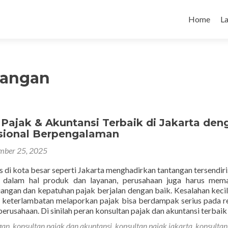
Skip to con
Home
L
uangan
 Pajak & Akuntansi Terbaik di Jakarta den
sional Berpengalaman
mber 25, 2025
s di kota besar seperti Jakarta menghadirkan tantangan tersendiri
 dalam hal produk dan layanan, perusahaan juga harus mema
angan dan kepatuhan pajak berjalan dengan baik. Kesalahan keci
 keterlambatan melaporkan pajak bisa berdampak serius pada r
erusahaan. Di sinilah peran konsultan pajak dan akuntansi terbaik
gan
,
konsultan pajak dan akuntansi
,
konsultan pajak jakarta
,
konsultan