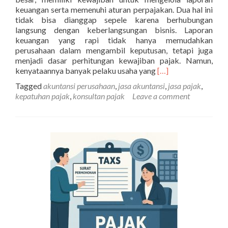
keuangan serta memenuhi aturan perpajakan. Dua hal ini
tidak bisa dianggap sepele karena berhubungan
langsung dengan keberlangsungan bisnis. Laporan
keuangan yang rapi tidak hanya memudahkan
perusahaan dalam mengambil keputusan, tetapi juga
menjadi dasar perhitungan kewajiban pajak. Namun,
Read
kenyataannya banyak pelaku usaha yang
[…]
more
Tagged
akuntansi perusahaan
,
jasa akuntansi
,
jasa pajak
,
about
kepatuhan pajak
,
konsultan pajak
Leave a comment
Kelebihan
Menggunakan
Jasa
Akuntansi
dan
Pajak
Dibanding
Mengurus
Sendiri