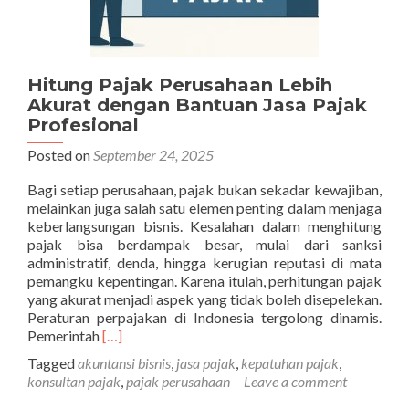
Hitung Pajak Perusahaan Lebih
Akurat dengan Bantuan Jasa Pajak
Profesional
Posted on
September 24, 2025
Bagi setiap perusahaan, pajak bukan sekadar kewajiban,
melainkan juga salah satu elemen penting dalam menjaga
keberlangsungan bisnis. Kesalahan dalam menghitung
pajak bisa berdampak besar, mulai dari sanksi
administratif, denda, hingga kerugian reputasi di mata
pemangku kepentingan. Karena itulah, perhitungan pajak
yang akurat menjadi aspek yang tidak boleh disepelekan.
Peraturan perpajakan di Indonesia tergolong dinamis.
Read
Pemerintah
[…]
more
Tagged
akuntansi bisnis
,
jasa pajak
,
kepatuhan pajak
,
about
konsultan pajak
,
pajak perusahaan
Leave a comment
Hitung
Pajak