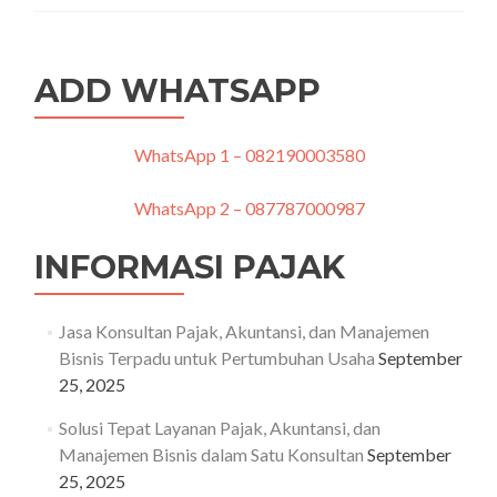
Perusahaan
Lebih
Akurat
ADD WHATSAPP
dengan
Bantuan
Jasa
Pajak
WhatsApp 1 – 082190003580
Profesional
WhatsApp 2 – 087787000987
INFORMASI PAJAK
Jasa Konsultan Pajak, Akuntansi, dan Manajemen
Bisnis Terpadu untuk Pertumbuhan Usaha
September
25, 2025
Solusi Tepat Layanan Pajak, Akuntansi, dan
Manajemen Bisnis dalam Satu Konsultan
September
25, 2025