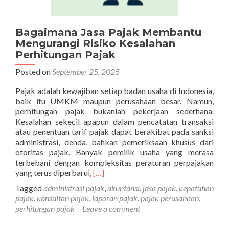
Bagaimana Jasa Pajak Membantu
Mengurangi Risiko Kesalahan
Perhitungan Pajak
Posted on
September 25, 2025
Pajak adalah kewajiban setiap badan usaha di Indonesia,
baik itu UMKM maupun perusahaan besar. Namun,
perhitungan pajak bukanlah pekerjaan sederhana.
Kesalahan sekecil apapun dalam pencatatan transaksi
atau penentuan tarif pajak dapat berakibat pada sanksi
administrasi, denda, bahkan pemeriksaan khusus dari
otoritas pajak. Banyak pemilik usaha yang merasa
terbebani dengan kompleksitas peraturan perpajakan
Read
yang terus diperbarui,
[…]
more
Tagged
administrasi pajak
,
akuntansi
,
jasa pajak
,
kepatuhan
about
pajak
,
konsultan pajak
,
laporan pajak
,
pajak perusahaan
,
Bagaimana
perhitungan pajak
Leave a comment
Jasa
Pajak