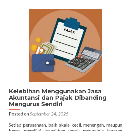
Membantu
Mengurangi
Risiko
Kesalahan
Perhitungan
Pajak
Kelebihan Menggunakan Jasa
Akuntansi dan Pajak Dibanding
Mengurus Sendiri
Posted on
September 24, 2025
Setiap perusahaan, baik skala kecil, menengah, maupun
besar, memiliki kewajiban untuk mengelola laporan