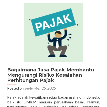
Akuntansi,
dan
Manajemen
Bisnis
dalam
Satu
Konsultan
Bagaimana Jasa Pajak Membantu
Mengurangi Risiko Kesalahan
Perhitungan Pajak
Posted on
September 25, 2025
Pajak adalah kewajiban setiap badan usaha di Indonesia,
baik itu UMKM maupun perusahaan besar. Namun,
perhitungan pajak bukanlah pekerjaan sederhana.