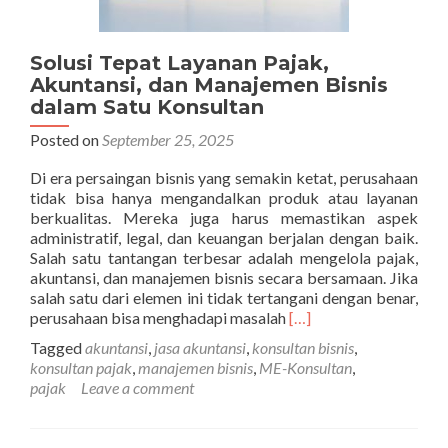
Solusi Tepat Layanan Pajak,
Akuntansi, dan Manajemen Bisnis
dalam Satu Konsultan
Posted on
September 25, 2025
Di era persaingan bisnis yang semakin ketat, perusahaan
tidak bisa hanya mengandalkan produk atau layanan
berkualitas. Mereka juga harus memastikan aspek
administratif, legal, dan keuangan berjalan dengan baik.
Salah satu tantangan terbesar adalah mengelola pajak,
akuntansi, dan manajemen bisnis secara bersamaan. Jika
salah satu dari elemen ini tidak tertangani dengan benar,
Read
perusahaan bisa menghadapi masalah
[…]
more
Tagged
akuntansi
,
jasa akuntansi
,
konsultan bisnis
,
about
konsultan pajak
,
manajemen bisnis
,
ME-Konsultan
,
Solusi
pajak
Leave a comment
Tepat
Layanan
Pajak,