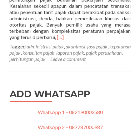
Kesalahan sekecil apapun dalam pencatatan transaksi
atau penentuan tarif pajak dapat berakibat pada sanksi
administrasi, denda, bahkan pemeriksaan khusus dari
otoritas pajak. Banyak pemilik usaha yang merasa
terbebani dengan kompleksitas peraturan perpajakan
Read
yang terus diperbarui,
[…]
more
Tagged
administrasi pajak
,
akuntansi
,
jasa pajak
,
kepatuhan
about
pajak
,
konsultan pajak
,
laporan pajak
,
pajak perusahaan
,
Bagaimana
perhitungan pajak
Leave a comment
Jasa
Pajak
Membantu
Mengurangi
Risiko
ADD WHATSAPP
Kesalahan
Perhitungan
Pajak
WhatsApp 1 – 082190003580
WhatsApp 2 – 087787000987