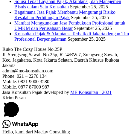
Solusi Tepat Layanan Pajak, Akuntansi, dan Manajemen
Bisnis dalam Satu Konsultan
September 25, 2025
Bagaimana Jasa Pajak Membantu Mengurangi Risiko
Kesalahan Perhitungan Pajak
September 25, 2025
Manfaat Menggunakan Jasa Pembukuan Profesional untuk
UMKM dan Perusahaan Besar
September 25, 2025
Konsultan Pajak & Akuntansi Terbaik di Jakarta dengan Tim
Profesional Berpengalaman
September 25, 2025
Ruko The Cozy House No.25P
Jl. Srengseng Sawah No.25p, RT.4/RW.7, Srengseng Sawah,
Kec. Jagakarsa, Kota Jakarta Selatan, Daerah Khusus Ibukota
Jakarta
admin@me-konsultan.com
Phone. 021 – 2276 134
Mobile. 0821 9000 3580
Mobile. 0877 87000 987
Jasa Konsultan Pajak
developed by
ME Konsultan - 2021
Kirim Pesan
Hello, kami dari Maclay Consulting