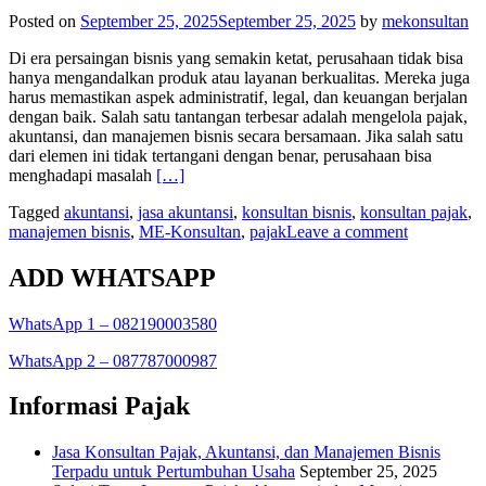
Posted on
September 25, 2025
September 25, 2025
by
mekonsultan
Di era persaingan bisnis yang semakin ketat, perusahaan tidak bisa
hanya mengandalkan produk atau layanan berkualitas. Mereka juga
harus memastikan aspek administratif, legal, dan keuangan berjalan
dengan baik. Salah satu tantangan terbesar adalah mengelola pajak,
akuntansi, dan manajemen bisnis secara bersamaan. Jika salah satu
dari elemen ini tidak tertangani dengan benar, perusahaan bisa
Read
menghadapi masalah
[…]
more
Tagged
akuntansi
,
jasa akuntansi
,
konsultan bisnis
,
konsultan pajak
,
about
manajemen bisnis
,
ME-Konsultan
,
pajak
Leave a comment
Solusi
Tepat
Layanan
ADD WHATSAPP
Pajak,
Akuntansi,
WhatsApp 1 – 082190003580
dan
Manajemen
WhatsApp 2 – 087787000987
Bisnis
dalam
Informasi Pajak
Satu
Konsultan
Jasa Konsultan Pajak, Akuntansi, dan Manajemen Bisnis
Terpadu untuk Pertumbuhan Usaha
September 25, 2025