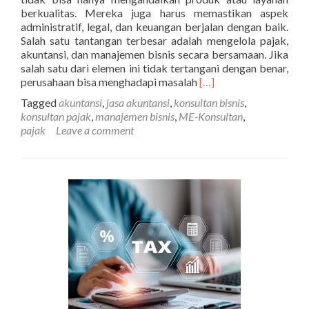
berkualitas. Mereka juga harus memastikan aspek
administratif, legal, dan keuangan berjalan dengan baik.
Salah satu tantangan terbesar adalah mengelola pajak,
akuntansi, dan manajemen bisnis secara bersamaan. Jika
salah satu dari elemen ini tidak tertangani dengan benar,
Read
perusahaan bisa menghadapi masalah
[…]
more
Tagged
akuntansi
,
jasa akuntansi
,
konsultan bisnis
,
about
konsultan pajak
,
manajemen bisnis
,
ME-Konsultan
,
Solusi
pajak
Leave a comment
Tepat
Layanan
Pajak,
Akuntansi,
dan
Manajemen
Bisnis
dalam
Satu
Konsultan