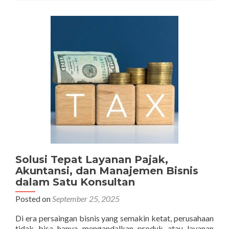
Akuntansi,
dan
Manajemen
Bisnis
Terpadu
untuk
Pertumbuhan
Usaha
Solusi Tepat Layanan Pajak,
Akuntansi, dan Manajemen Bisnis
dalam Satu Konsultan
Posted on
September 25, 2025
Di era persaingan bisnis yang semakin ketat, perusahaan
tidak bisa hanya mengandalkan produk atau layanan