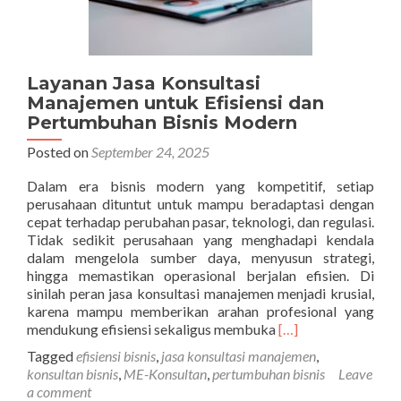
Layanan Jasa Konsultasi
Manajemen untuk Efisiensi dan
Pertumbuhan Bisnis Modern
Posted on
September 24, 2025
Dalam era bisnis modern yang kompetitif, setiap
perusahaan dituntut untuk mampu beradaptasi dengan
cepat terhadap perubahan pasar, teknologi, dan regulasi.
Tidak sedikit perusahaan yang menghadapi kendala
dalam mengelola sumber daya, menyusun strategi,
hingga memastikan operasional berjalan efisien. Di
sinilah peran jasa konsultasi manajemen menjadi krusial,
karena mampu memberikan arahan profesional yang
Read
mendukung efisiensi sekaligus membuka
[…]
more
Tagged
efisiensi bisnis
,
jasa konsultasi manajemen
,
about
konsultan bisnis
,
ME-Konsultan
,
pertumbuhan bisnis
Leave
Layanan
a comment
Jasa