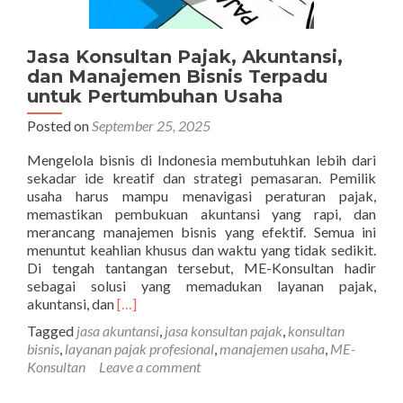
Jasa Konsultan Pajak, Akuntansi,
dan Manajemen Bisnis Terpadu
untuk Pertumbuhan Usaha
Posted on
September 25, 2025
Mengelola bisnis di Indonesia membutuhkan lebih dari
sekadar ide kreatif dan strategi pemasaran. Pemilik
usaha harus mampu menavigasi peraturan pajak,
memastikan pembukuan akuntansi yang rapi, dan
merancang manajemen bisnis yang efektif. Semua ini
menuntut keahlian khusus dan waktu yang tidak sedikit.
Di tengah tantangan tersebut, ME-Konsultan hadir
sebagai solusi yang memadukan layanan pajak,
Read
akuntansi, dan
[…]
more
Tagged
jasa akuntansi
,
jasa konsultan pajak
,
konsultan
about
bisnis
,
layanan pajak profesional
,
manajemen usaha
,
ME-
Jasa
Konsultan
Leave a comment
Konsultan
Pajak,