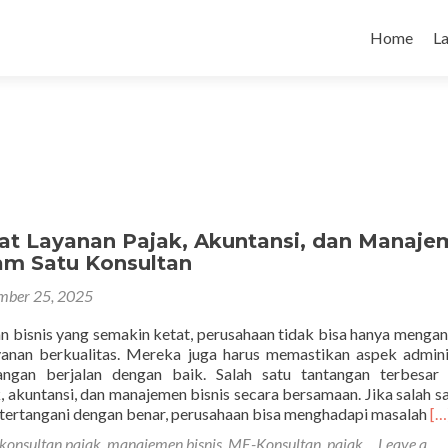
Skip to con
Home
L
pat Layanan Pajak, Akuntansi, dan Manaj
lam Satu Konsultan
mber 25, 2025
an bisnis yang semakin ketat, perusahaan tidak bisa hanya menga
anan berkualitas. Mereka juga harus memastikan aspek adminis
angan berjalan dengan baik. Salah satu tantangan terbesar 
, akuntansi, dan manajemen bisnis secara bersamaan. Jika salah sa
Re
k tertangani dengan benar, perusahaan bisa menghadapi masalah
[…
mo
konsultan pajak
,
manajemen bisnis
,
ME-Konsultan
,
pajak
Leave a