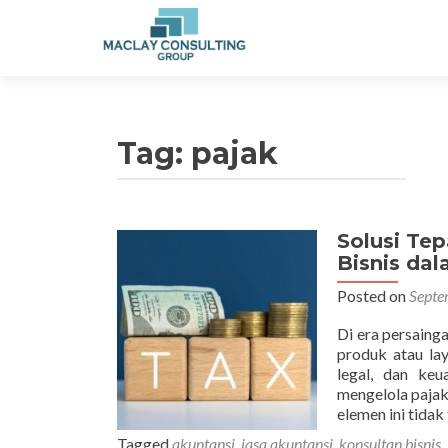
Tag: pajak
Solusi Te
Bisnis da
Posted on
Septe
Di era persaing
produk atau lay
legal, dan keu
mengelola pajak
elemen ini tida
Tagged
akuntansi
,
jasa akuntansi
,
konsultan bisnis
,