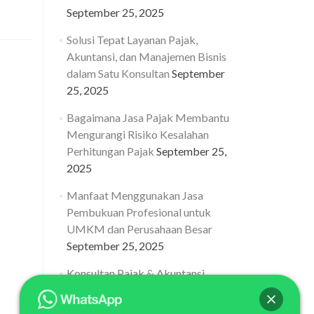
out
September 25, 2025
lusi
pat
Solusi Tepat Layanan Pajak,
yanan
Akuntansi, dan Manajemen Bisnis
jak,
untansi,
dalam Satu Konsultan
September
n
25, 2025
najemen
snis
Bagaimana Jasa Pajak Membantu
lam
Mengurangi Risiko Kesalahan
tu
Perhitungan Pajak
September 25,
nsultan
2025
Manfaat Menggunakan Jasa
Pembukuan Profesional untuk
UMKM dan Perusahaan Besar
September 25, 2025
Konsultan Pajak & Akuntansi
Terbaik di Jakarta dengan Tim
Profesional Berpengalaman