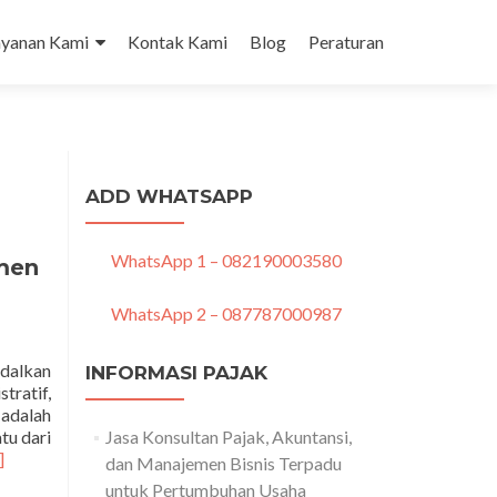
tent
ayanan Kami
Kontak Kami
Blog
Peraturan
ADD WHATSAPP
WhatsApp 1 – 082190003580
emen
WhatsApp 2 – 087787000987
ndalkan
INFORMASI PAJAK
tratif,
adalah
tu dari
Jasa Konsultan Pajak, Akuntansi,
ad
]
dan Manajemen Bisnis Terpadu
re
untuk Pertumbuhan Usaha