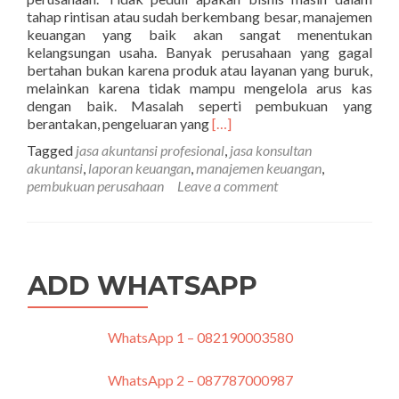
tahap rintisan atau sudah berkembang besar, manajemen
keuangan yang baik akan sangat menentukan
kelangsungan usaha. Banyak perusahaan yang gagal
bertahan bukan karena produk atau layanan yang buruk,
melainkan karena tidak mampu mengelola arus kas
dengan baik. Masalah seperti pembukuan yang
Read
berantakan, pengeluaran yang
[…]
more
Tagged
jasa akuntansi profesional
,
jasa konsultan
about
akuntansi
,
laporan keuangan
,
manajemen keuangan
,
Tips
pembukuan perusahaan
Leave a comment
Mengelola
Keuangan
Perusahaan
dengan
Bantuan
ADD WHATSAPP
Jasa
Konsultan
Akuntansi
WhatsApp 1 – 082190003580
WhatsApp 2 – 087787000987