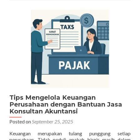
Pembukuan
Profesional
untuk
UMKM
dan
Perusahaan
Besar
Tips Mengelola Keuangan
Perusahaan dengan Bantuan Jasa
Konsultan Akuntansi
Posted on
September 25, 2025
Keuangan merupakan tulang punggung setiap
perusahaan. Tidak peduli apakah bisnis masih dalam