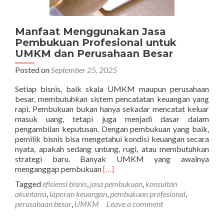
Manfaat Menggunakan Jasa
Pembukuan Profesional untuk
UMKM dan Perusahaan Besar
Posted on
September 25, 2025
Setiap bisnis, baik skala UMKM maupun perusahaan
besar, membutuhkan sistem pencatatan keuangan yang
rapi. Pembukuan bukan hanya sekadar mencatat keluar
masuk uang, tetapi juga menjadi dasar dalam
pengambilan keputusan. Dengan pembukuan yang baik,
pemilik bisnis bisa mengetahui kondisi keuangan secara
nyata, apakah sedang untung, rugi, atau membutuhkan
strategi baru. Banyak UMKM yang awalnya
Read
menganggap pembukuan
[…]
more
Tagged
efisiensi bisnis
,
jasa pembukuan
,
konsultan
about
akuntansi
,
laporan keuangan
,
pembukuan profesional
,
Manfaat
perusahaan besar
,
UMKM
Leave a comment
Menggunakan
Jasa