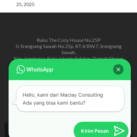
25, 2025
Ruko The Cozy House No.25P
Jl. Srengseng Sawah No.25p, RT.4/RW.7, Srengseng
Sawah,
Kec. Jagakarsa, Kota Jakarta Selatan, Daerah Khusus
Ibukota Jakarta
admin@me-konsultan.com
Hello, kami dari Maclay Consulting
Phone. 021 – 2276 134
Ada yang bisa kami bantu?
Mobile. 0821 9000 3580
Mobile. 0877 87000 987
Kirim Pesan
Jasa Konsultan Pajak
developed by
ME Konsultan - 2021