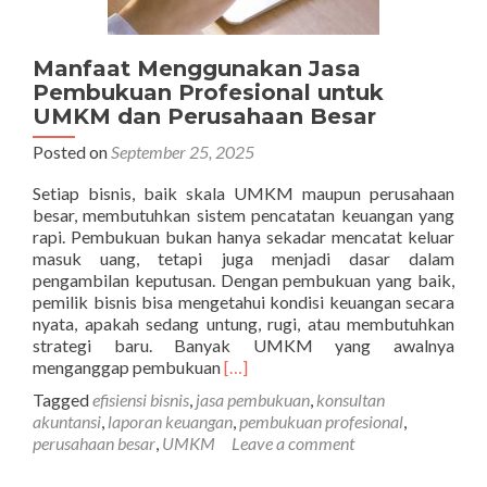
Manfaat Menggunakan Jasa
Pembukuan Profesional untuk
UMKM dan Perusahaan Besar
Posted on
September 25, 2025
Setiap bisnis, baik skala UMKM maupun perusahaan
besar, membutuhkan sistem pencatatan keuangan yang
rapi. Pembukuan bukan hanya sekadar mencatat keluar
masuk uang, tetapi juga menjadi dasar dalam
pengambilan keputusan. Dengan pembukuan yang baik,
pemilik bisnis bisa mengetahui kondisi keuangan secara
nyata, apakah sedang untung, rugi, atau membutuhkan
strategi baru. Banyak UMKM yang awalnya
Read
menganggap pembukuan
[…]
more
Tagged
efisiensi bisnis
,
jasa pembukuan
,
konsultan
about
akuntansi
,
laporan keuangan
,
pembukuan profesional
,
Manfaat
perusahaan besar
,
UMKM
Leave a comment
Menggunakan
Jasa