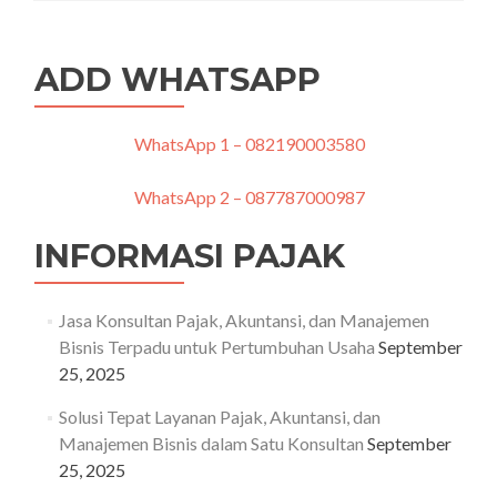
Pembukuan
Profesional
untuk
ADD WHATSAPP
UMKM
dan
Perusahaan
Besar
WhatsApp 1 – 082190003580
WhatsApp 2 – 087787000987
INFORMASI PAJAK
Jasa Konsultan Pajak, Akuntansi, dan Manajemen
Bisnis Terpadu untuk Pertumbuhan Usaha
September
25, 2025
Solusi Tepat Layanan Pajak, Akuntansi, dan
Manajemen Bisnis dalam Satu Konsultan
September
25, 2025